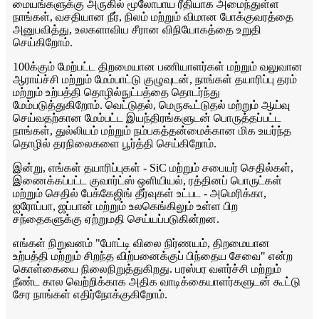
மையங்களுக்கு அருகில் மூலோபாய ரீதியாக அமைந்துள்ள
நாங்கள், வசதியான நீர், நிலம் மற்றும் விமான போக்குவரத்தை
அனுபவித்து, உலகளாவிய சீரான விநியோகத்தை உறுதி
செய்கிறோம்.
100க்கும் மேற்பட்ட திறமையான பணியாளர்கள் மற்றும் வலுவான
ஆராய்ச்சி மற்றும் மேம்பாட்டு குழுவுடன், நாங்கள் தயாரிப்பு தரம்
மற்றும் உற்பத்தி தொழில்நுட்பத்தை தொடர்ந்து
மேம்படுத்துகிறோம். வெட்டுதல், மெருகூட்டுதல் மற்றும் ஆய்வு
செய்வதற்கான மேம்பட்ட இயந்திரங்களுடன் பொருத்தப்பட்ட
நாங்கள், துல்லியம் மற்றும் நம்பகத்தன்மைக்கான மிக உயர்ந்த
தொழில் தரநிலைகளை பூர்த்தி செய்கிறோம்.
இன்று, எங்கள் தயாரிப்புகள் - SiC மற்றும் சபையர் செதில்கள்,
இணைக்கப்பட்ட குவார்ட்ஸ் ஒளியியல், ரத்தினப் பொருட்கள்
மற்றும் செதில் பேக்கேஜிங் தீர்வுகள் உட்பட - அமெரிக்கா,
ஐரோப்பா, ஜப்பான் மற்றும் உலகெங்கிலும் உள்ள பிற
சந்தைகளுக்கு ஏற்றுமதி செய்யப்படுகின்றன.
எங்கள் நிறுவனம் "போட்டி விலை நிர்ணயம், திறமையான
உற்பத்தி மற்றும் சிறந்த விற்பனைக்குப் பிந்தைய சேவை" என்ற
கொள்கையை நிலைநிறுத்துகிறது. பரஸ்பர வளர்ச்சி மற்றும்
நீண்ட கால வெற்றிக்காக அதிக வாடிக்கையாளர்களுடன் கூட்டு
சேர நாங்கள் எதிர்நோக்குகிறோம்.