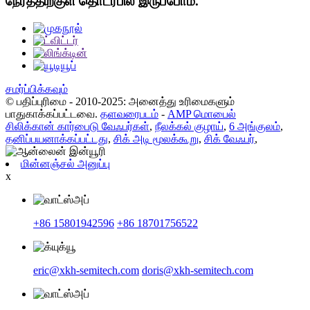
நேரத்திற்குள் தொடர்பில் இருப்போம்.
சமர்ப்பிக்கவும்
© பதிப்புரிமை - 2010-2025: அனைத்து உரிமைகளும்
பாதுகாக்கப்பட்டவை.
தளவரைபடம்
-
AMP மொபைல்
சிலிக்கான் கார்பைடு வேஃபர்கள்
,
நீலக்கல் குழாய்
,
6 அங்குலம்
,
தனிப்பயனாக்கப்பட்டது
,
சிக் அடி மூலக்கூறு
,
சிக் வேஃபர்
,
மின்னஞ்சல் அனுப்பு
x
+86 15801942596
+86 18701756522
eric@xkh-semitech.com
doris@xkh-semitech.com