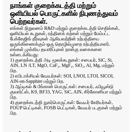
நாங்கள் குறைக்கடத்தி மற்றும்
ஒளியியல் பொருட்களில் நிபுணத்துவம்
பெற்றவர்கள்.
எங்கள் நிறுவனம் R&D மற்றும் குறைக்கடத்தி செதில்கள்,
ஒளியியல் கூறுகள், ரத்தினக் கற்கள் மற்றும் மேம்பட்ட
பேக்கேஜிங் தீர்வுகள் ஆகியவற்றின் உற்பத்தியை
ஒருங்கிணைக்கும் ஒரு தொழில்முறை உற்பத்தியாளர்.
எங்கள் முக்கிய தயாரிப்புகள் நான்கு வகைகளை
உள்ளடக்கியது:
1) குறைக்கடத்தி அடி மூலக்கூறுகள்: சபையர், SiC, Si,
AlN, LN /LT, MgO, CaF₂, MgF₂, SiO₂, Al, Mg, மற்றும்
பிற.
2) எபிடாக்சியல் வேஃபர்கள்: SOI, LNOI, LTOI, SICOI,
AlN-on-Sapphire மற்றும் பிற.
3) ஆப்டிகல் & பீங்கான் பொருட்கள்: சபையர், ஃபியூஸ்டு
குவார்ட்ஸ், K9, BF33, YAG, SiC, AlN, சிர்கோனியா மற்றும்
பிற.
4) குறைக்கடத்தி நுகர்பொருட்கள்: வேஃபர் கேரியர்கள்,
FOUP பெட்டிகள், FOSB பெட்டிகள், வேஃபர் படகுகள் மற்றும்
பிற.