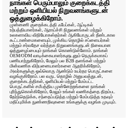
நாங்கள் பெரும்பாலும் குறைக்கடத்தி
மற்றும் ஒளியியல் நிறுவனங்களுடன்
ஒத்துழைக்கிறோம்.
முன்னணி குறைக்கடத்தி ஃபேப்கள், ஆப்டிகல்
உற்பத்தியாளர்கள், ஆராய்ச்சி நிறுவனங்கள் மற்றும்
உலகளாவிய விநியோகஸ்தர்கள் ஆகியோருடன் நீண்டகால
கூட்டாண்மைகளையும், முக்கிய தொழில் சப்ளையர்கள்
மற்றும் சர்வதேச வர்த்தக நிறுவனங்களுடன் நிலையான
ஒத்துழைப்பையும் நாங்கள் கொண்டுள்ளோம். நாங்கள்
OEM/ODM வாடிக்கையாளர்களுடனும் நெருக்கமாகப்
பணியாற்றுகிறோம், மேலும் பல B2B தளங்கள் மற்றும்
மின்வணிக விற்பனையாளர்களை ஆதரிக்கிறோம்,
அவர்களுக்கு ஒவ்வொரு ஆண்டும் உயர்தர பொருட்களை
வழங்குகிறோம். பல வருட தொழில் அனுபவத்துடன்,
குறைக்கடத்திகள், ஒளியியல் மற்றும் மேம்பட்ட
பொருட்களில் சமீபத்திய முன்னேற்றங்களை நாங்கள்
புரிந்துகொள்கிறோம், மேலும் உங்கள் வணிகத்தை திறம்பட
தேர்ந்தெடுக்க, சந்தைப்படுத்த மற்றும் மேம்படுத்த உதவும்
மதிப்புமிக்க நுண்ணறிவுகளை உங்களுக்கு வழங்க முடியும்.