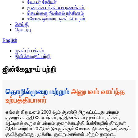
வேஃபர் கேரியர்
குறைக்கடத்தி உபகரணங்கள்
செயற்கை நீலக்கல் ரத்தினம்
உலோக ஒற்றை படிகப் பொருள்
செய்தி
தொடர்பு
English
முகப்புப் பக்கம்
ஜின்கேஹுய் பற்றி
ஜின்கேஹுய் பற்றி
தொழில்முறை மற்றும்
அனுபவம் வாய்ந்த
உற்பத்தியாளர்
எங்கள் நிறுவனம் 2000 ஆம் ஆண்டு நிறுவப்பட்டது மற்றும்
குறைக்கடத்தி வேஃபர்கள், ரத்தினக் கல் மூலப்பொருட்கள்,
ஆப்டிகல் கூறுகள் மற்றும் குறைக்கடத்தி பேக்கேஜிங் தீர்வுகள்
ஆகியவற்றில் 20 ஆண்டுகளுக்கும் மேலான நிபுணத்துவத்தைக்
குவித்துள்ளது. முக்கிய துறைமுகங்கள் மற்றும் தளவாட