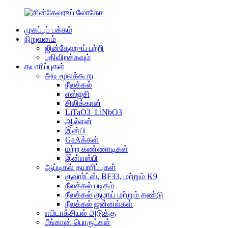
முகப்புப் பக்கம்
நிறுவனம்
ஜின்கேஹுய் பற்றி
பதிவிறக்கவும்
தயாரிப்புகள்
அடி மூலக்கூறு
நீலக்கல்
எஸ்ஐசி
சிலிக்கான்
LiTaO3_LiNbO3
ஆல்என்
இன்பி
GaAக்கள்
மற்ற கண்ணாடிகள்
இன்எஸ்பி
ஆப்டிகல் தயாரிப்புகள்
குவார்ட்ஸ், BF33, மற்றும் K9
நீலக்கல் படிகம்
நீலக்கல் குழாய் மற்றும் தண்டு
நீலக்கல் ஜன்னல்கள்
எபிடாக்சியல் அடுக்கு
பீங்கான் பொருட்கள்