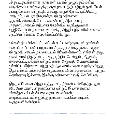
பத்து வருடங்களாக, நாங்கள் உலகம் முழுவதும் உள்ள
வாடிக்கையாளர்களுக்கு குறைக்கடத்தி மற்றும் ஒளியியல்
பொருட்களை ஏற்றுமதி செய்து வருகிறோம். ஒவ்வொரு
மாதமும், பல பகுதிகளுக்கு ஏற்றுமதிகளை
ஒருங்கிணைக்கிறோம், ஒவ்வொரு ஆர்டரையும்
பாதுகாப்பாகவும் சரியான நேரத்தில் வழங்குவதை
உறுதிசெய்யும் நம்பகமான சரக்கு அனுப்புநர்களின் எங்கள்
நெட்வொர்க்கால் ஆதரிக்கப்படுகிறது.
உங்கள் நியமிக்கப்பட்ட கப்பல் கூட்டாளர்களுடன் நாங்கள்
தடையின்றி பணியாற்றலாம் அல்லது உங்களுக்காக முழு
ஏற்றுமதி செயல்முறையையும் நிர்வகிக்கலாம். எங்கள் குழு,
மூலச் சான்றிதழ்கள், சரக்கு ஏற்றிச் செல்லும் ரசீதுகள்,
விலைப்பட்டியல்கள் மற்றும் சுங்க அனுமதி ஆவணங்கள்
உள்ளிட்ட விரிவான ஏற்றுமதி ஆவணங்களை வழங்குகிறது,
இது உங்கள் பக்கத்தில் சுமூகமான பரிவர்த்தனைகள் மற்றும்
தொந்தரவு இல்லாத இறக்குமதிகளை உறுதி செய்கிறது.
இந்த விரிவான அனுபவத்துடன், நீங்கள் எங்கிருந்தாலும்
சரி, வேகமான, பாதுகாப்பான மற்றும் இணக்கமான
சர்வதேச கப்பல் சேவைகளுடன் எங்கள்
வாடிக்கையாளர்களுக்கு நாங்கள் நம்பிக்கையுடன்
ஆதரவளிக்கிறோம்.